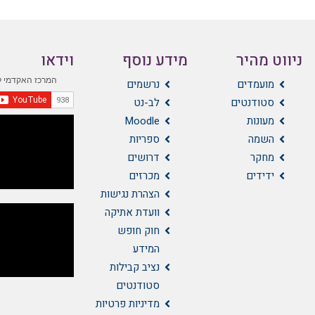
ניווט מהיר
מידע נוסף
וידאו
מועמדים
נרשמים
סטודנטים
לב-נט
מעונות
Moodle
השמה
ספריות
מחקר
דרושים
ידידים
מכרזים
הצהרת נגישות
וועדת אתיקה
חוק חופש
המידע
נציב קבילות
סטודנטים
מדיניות פרטיות