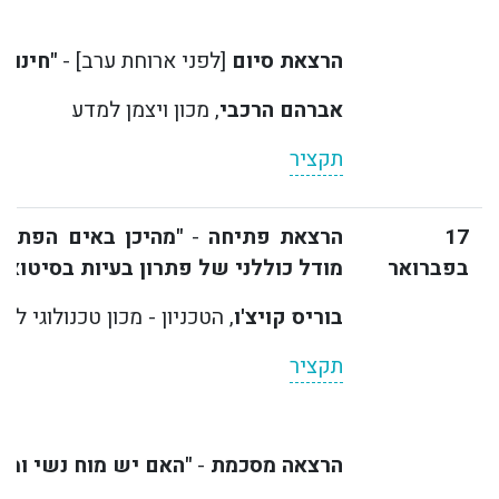
הרצאת סיום
[לפני ארוחת ערב] -
"חינוך
אברהם הרכבי
, מכון ויצמן למדע
תקציר
17
הרצאת פתיחה
-
"מהיכן באים הפתרו
בפברואר
מודל כוללני של פתרון בעיות בסיטואצי
בוריס קויצ'ו
, הטכניון - מכון טכנולוגי ל
תקציר
הרצאה מסכמת
-
"האם יש מוח נשי ומוח