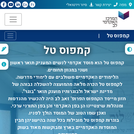
מפה
יצירת קשר
סיור וירטואלי
En
Fr
קמפוס טל
|
קמפוס טל
ת
ה
קמפוס טל הוא מוסד אקדמי לנשים המעניק תואר ראשון
ושני במגוון תחומים.
הלימודים האקדמיים משולבים עם לימודי מדרשה.
לקמפוס טל הכרה מלאה מהמועצה להשכלה גבוהה של
מדינת ישראל ולבוגרותיו מוענק תואר "בוגר".
חזון מייסד הקמפוס הפרופ' זאב לב היה להכשיר מהנדסות
ומנהלות שיצטיינו הן בפן האקדמי והן בפן התורני ערכי.
ואכן שמו הטוב של המוסד הולך לפניו.
בוגרות קמפוס טל מובילות בכל שנה בהישגיהן מבין
המוסדות האקדמיים בארץ ומבוקשות מאוד בשוק