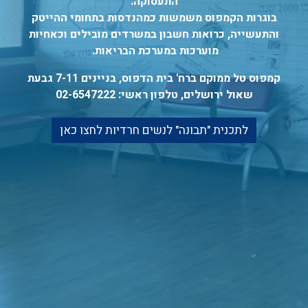
התעסוקה.
בוגרות הקמפוס משמשות כמהנדסות בתחומי ההייטק
והתעשייה, כרואות חשבון במשרדים מובילים וכאחיות
מוערכות במערכת הבריאות.
קמפוס טל ממוקם ברח' בית הדפוס, בניינים 7-11 גבעת
שאול ירושלים, טלפון ראשי: 02-6547222
לתכנית "תבונה" לנשים חרדיות לחצו כאן