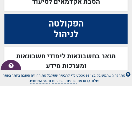
הסבת אקדמאים לסיעוד
הפקולטה
לניהול
תואר בחשבונאות לימודי חשבונאות
ומערכות מידע
יש לכם
שאלה
אתר זה משתמש בקובצי Cookies כדי להבטיח שתקבל את החוויה הטובה ביותר באתר
שלנו. קראו את
מדיניות הפרטיות
ו
תנאי השימוש
.
מנהל עסקים
תוכניות לימוד
תואר שני