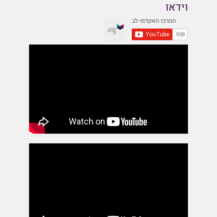
וידאו