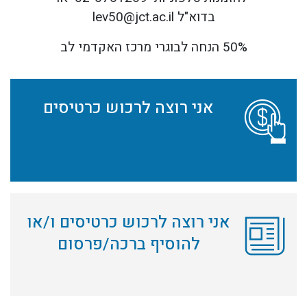
בדוא"ל
lev50@jct.ac.il
50% הנחה לבוגרי מרכז האקדמי לב
לפניך 3 אופציות לרכישה/תרומה , בלחיצה על כל אחת מהאופציות , תועבר ישירות לתוכן הרלוונטי בעמוד זה בהתאם לבחירתך
אני רוצה לרכוש כרטיסים
אני רוצה לרכוש כרטיסים ו/או
להוסיף ברכה/פרסום