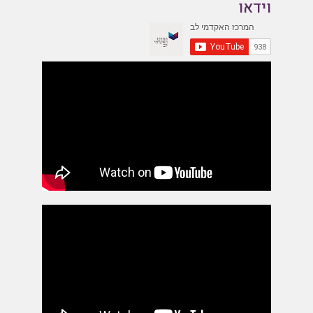
וידאו