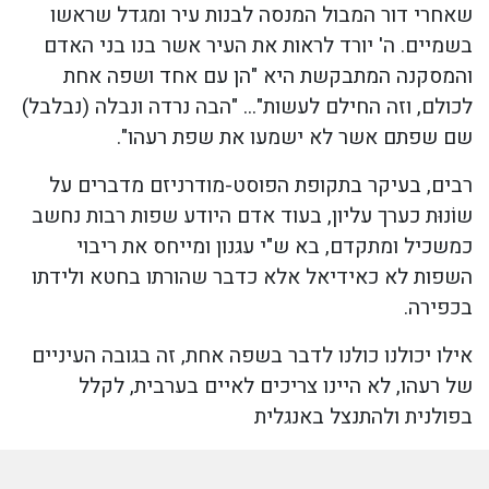
שאחרי דור המבול המנסה לבנות עיר ומגדל שראשו
בשמיים. ה' יורד לראות את העיר אשר בנו בני האדם
והמסקנה המתבקשת היא "הן עם אחד ושפה אחת
לכולם, וזה החילם לעשות"... "הבה נרדה ונבלה (נבלבל)
שם שפתם אשר לא ישמעו את שפת רעהו".
רבים, בעיקר בתקופת הפוסט-מודרניזם מדברים על
שוֹנוּת כערך עליון, בעוד אדם היודע שפות רבות נחשב
כמשכיל ומתקדם, בא ש"י עגנון ומייחס את ריבוי
השפות לא כאידיאל אלא כדבר שהורתו בחטא ולידתו
בכפירה.
אילו יכולנו כולנו לדבר בשפה אחת, זה בגובה העיניים
של רעהו, לא היינו צריכים לאיים בערבית, לקלל
בפולנית ולהתנצל באנגלית