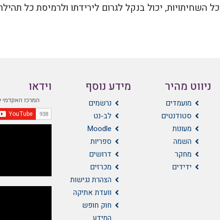
 השחיתויות, יכול בנקל לגרום לירידתו ולרמיסת כל תהילת
ניווט מהיר
מידע נוסף
וידאו
מועמדים
נרשמים
סטודנטים
לב-נט
מעונות
Moodle
השמה
ספריות
מחקר
דרושים
ידידים
מכרזים
הצהרת נגישות
וועדת אתיקה
חוק חופש
המידע