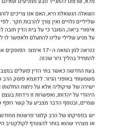
מלא, שרצונו להתגייר נובע ממניעים שאינם ל
השאלה הנשאלת היא, האם אנו צריכים לזהות 
שליליים גלויים ואין צורך להרבות חקר . לפ
איסורי ביאה, הסובר כי על בית הדין חובה 
על מניע שלילי עלינו להתעלם ולאפשר לו לה
כנראה למן המאה ה–17 א
להתחיל בהליך גיור שכזה.
בעת החדשה כאשר בתי הדין פועלים במצב ש
משמעותי באופני הגיור. לדוגמא פוסק הרב 
ישירה של שיקוליה אלא על ניתוח החלטתו והח
היהודי על יהדותו, ואפשרות זו נידחת בעצם
שמיים, ובנוסף הדבר מצביע על קשר רופף ע
יש בפסיקתו של הרב קלוגר פרשנות מחודשת 
או מצהיר שהוא בוחר להצטרף לקולקטיב היהו