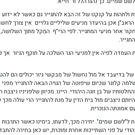
שם שמיים. כך נהגו הלל ור' חייא.
ולתהות על קנקנו של זה הבא להתגייר גם כאשר לא ידוע מנ
י הראב"ן אכן בהיעדר מניעים שליליים גלויים אין צורך לחש
לחקור אחר מניעי המתגייר. לפי הרי"ף המֵקל מתוך השלושה,
תגייר.
ימצו הפוסקים את העמדה לפיה אין למניעי הגר השלכה על תוקף הגיור
ל בדיעבד אל מול נחשול של מבקשי גיור יכולים הם להטו
שלמה קלוגר שכיום שיפוטה של הגויה הבאה להתגייר מפני 
לטותיו של בן זוגה היהודי. היינו: מכיוון שלפניניו ניצבת
 היותם ניצבים מול בית הדין על מנת להתגייר הרי עולה מ
ם אמונתה הנוכרית.
ל"לשם שמים". יתירה מכך, לדעתו, בימינו כאשר התרבות 
די על פני השתייכות אחרת ומוכּרת, יש כאן בחירה להתבד