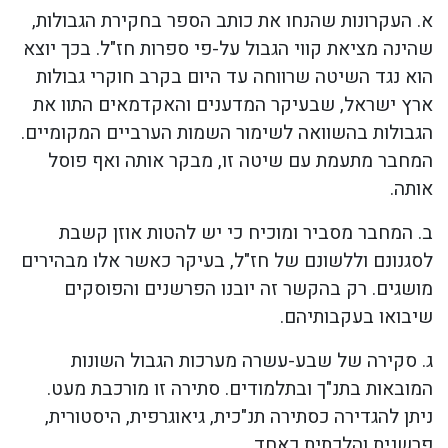
א. העקרונות שהנחו את כותב הספר בחקירת הגבולות,
שהינה מציאת קווי הגבול על-פי ספרות חז"ל. בכך יוצא
הוא נגד השיטה שרווחה עד היום בקרב חוקרי גבולות
ארץ ישראל, שבעיקר המדענים והאקדמאים התוו את
הגבולות בהשוואה לשימור השמות הערביים המקומיים.
המחבר מתעמת עם שיטה זו, מבקר אותה ואף פוסל
אותה.
ב. המחבר מסביר ומוכיח כי יש להטות אוזן קשבת
לסגנונם וללשונם של חז"ל, בעיקר כאשר אלו מבהירים
מושגים. רק בהקשר זה יובנו הפרשנים והפוסקים
שיבואו בעקבותיהם.
ג. סקירה של שבע-עשרה מערכות הגבול השונות
המובאות בתנ"ך ובתלמודים. סתירה זו מורכבת מעט.
ניתן להגדירה כסתירה תנ"כית, גיאוגרפית, היסטורית,
פרשנית והלכתית כאחד.