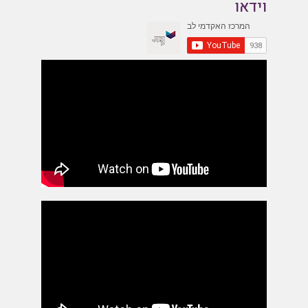
וידאו