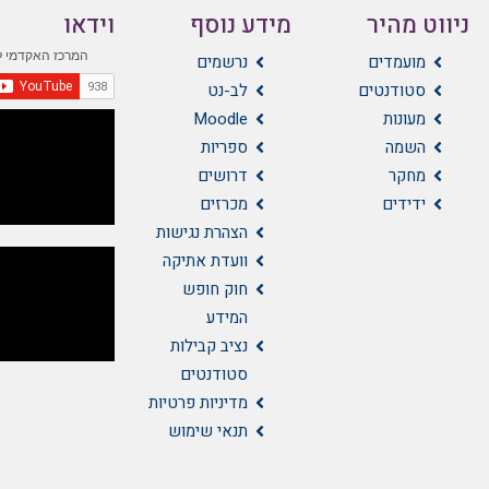
ניווט מהיר
מידע נוסף
וידאו
מועמדים
נרשמים
סטודנטים
לב-נט
מעונות
Moodle
השמה
ספריות
מחקר
דרושים
ידידים
מכרזים
הצהרת נגישות
וועדת אתיקה
חוק חופש
המידע
נציב קבילות
סטודנטים
מדיניות פרטיות
תנאי שימוש