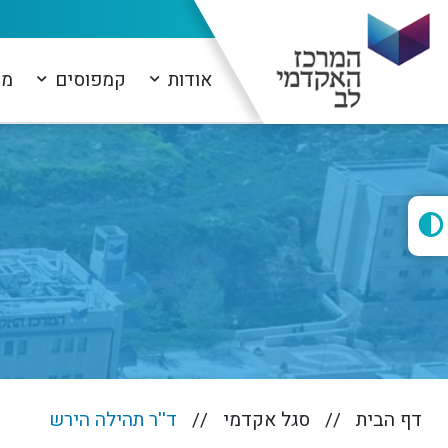
אודות
קמפוסים
מו
דף הבית
סגל אקדמי
ד''ר תהילה הירש