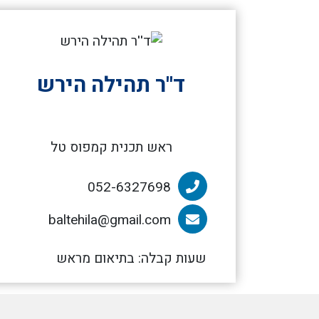
ד''ר תהילה הירש
ראש תכנית קמפוס טל
052-6327698
הטלפון של ד''ר תהילה הירש
baltehila@gmail.com
הדוא”ל של ד''ר תהילה הירש
שעות קבלה: בתיאום מראש