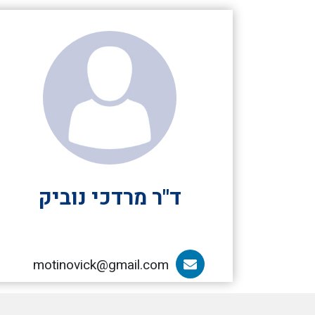
ד"ר מרדכי נוביק
motinovick@gmail.com
הדוא”ל של ד"ר מרדכי נוביק