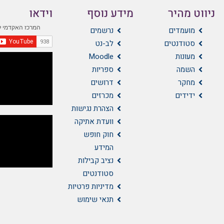
ניווט מהיר
מידע נוסף
וידאו
מועמדים
נרשמים
סטודנטים
לב-נט
מעונות
Moodle
השמה
ספריות
מחקר
דרושים
ידידים
מכרזים
הצהרת נגישות
וועדת אתיקה
חוק חופש
המידע
נציב קבילות
סטודנטים
מדיניות פרטיות
תנאי שימוש