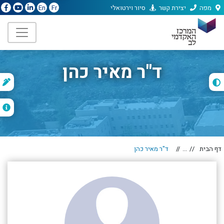
מפה
יצירת קשר
סיור וירטואלי
En
Fr
ד"ר מאיר כהן
ת
ה
דף הבית
...
ד"ר מאיר כהן