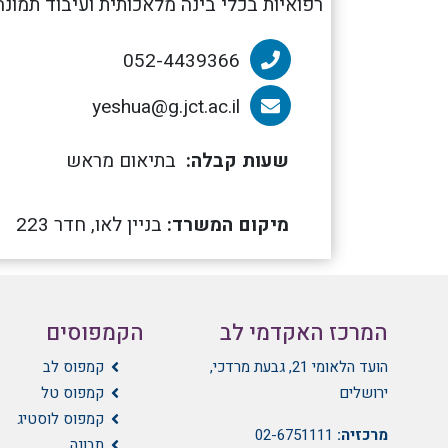
רפואיות בכלי בינה מלאכותית ועיבוד תמונה
052-4439366
הטלפון של ד"ר טליה ישועה
yeshua@g.jct.ac.il
הדוא”ל של ד"ר טליה ישועה
שעות קבלה:
בתיאום מראש
מיקום המשרד:
בניין לאו, חדר 223
המרכז האקדמי לב
הקמפוסים
הועד הלאומי 21, גבעת מרדכי,
קמפוס לב
ירושלים
קמפוס טל
קמפוס לוסטיג
מרכזיה:
02-6751111
תבונה