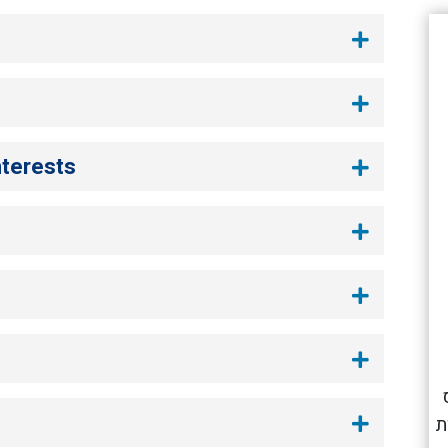
nterests
ת