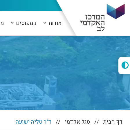
אודות
קמפוסים
מו
דף הבית
סגל אקדמי
ד"ר טליה ישועה