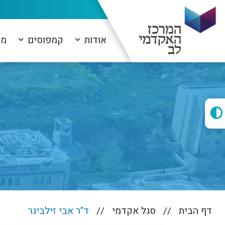
אודות
קמפוסים
מו
דף הבית
סגל אקדמי
ד"ר אבי זילביגר