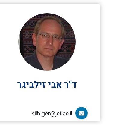
ד"ר אבי זילביגר
silbiger@jct.ac.il
הדוא”ל של ד"ר אבי זילביגר