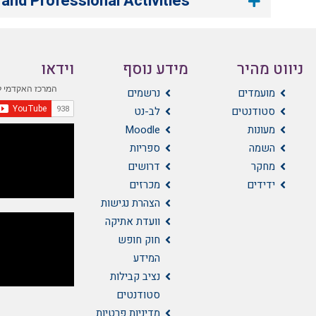
and Professional Activities
ניווט מהיר
מידע נוסף
וידאו
מועמדים
נרשמים
סטודנטים
לב-נט
מעונות
Moodle
השמה
ספריות
מחקר
דרושים
ידידים
מכרזים
הצהרת נגישות
וועדת אתיקה
חוק חופש
המידע
נציב קבילות
סטודנטים
מדיניות פרטיות