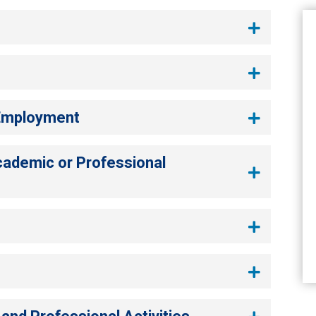
s
 Employment
cademic or Professional