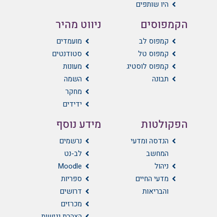
היו שותפים
הקמפוסים
ניווט מהיר
קמפוס לב
מועמדים
קמפוס טל
סטודנטים
קמפוס לוסטיג
מעונות
תבונה
השמה
מחקר
ידידים
הפקולטות
מידע נוסף
הנדסה ומדעי
נרשמים
המחשב
לב-נט
ניהול
Moodle
מדעי החיים
ספריות
והבריאות
דרושים
מכרזים
הצהרת נגישות