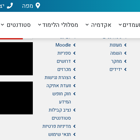
מפה
יצ
ניווט מהיר
מידע נוסף
וידאו
עמדים
אקדמיה
מסלולי הלימוד
סטודנטים
מועמדים
נרשמים
סטודנטים
לב-נט
מעונות
Moodle
השמה
ספריות
מחקר
דרושים
ידידים
מכרזים
הצהרת נגישות
וועדת אתיקה
חוק חופש
המידע
נציב קבילות
סטודנטים
מדיניות פרטיות
תנאי שימוש