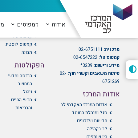
המרכז האקדמי לב
הקמפוסים
אודות
קמפוסים
מו
הועד הלאומי 21, גבעת מרדכי,
קמפוס לב
ירושלים
קמפוס טל
קמפוס לוסטיג
מרכזיה:
02-6751111
תבונה
קמפוס טל:
02-6547222
הפקולטות
מידע ורישום:
3239*
פיתוח משאבים וקשרי חוץ:
02-
הנדסה ומדעי
6751269
המחשב
ניהול
אודות המרכז
מדעי החיים
אודות המרכז האקדמי לב
והבריאות
סגל ומנהלת המוסד
חדשות ועדכונים
לב בקהילה
היו שותפים