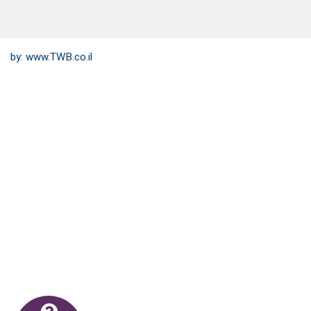
by:
www.TWB.co.il