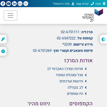
מפה
יצירת קשר
סיור וירטואלי
En
Fr
המרכז האקדמי לב
הועד הלאומי 21, גבעת מרדכי, ירושלים
מרכזיה:
02-6751111
קמפוס טל:
02-6547222
ת
ה
מידע ורישום:
3239*
פיתוח משאבים וקשרי חוץ:
02-6751269
אודות המרכז
אודות המרכז האקדמי לב
סגל ומנהלת המוסד
חדשות ועדכונים
לב בקהילה
היו שותפים
הקמפוסים
ניווט מהיר