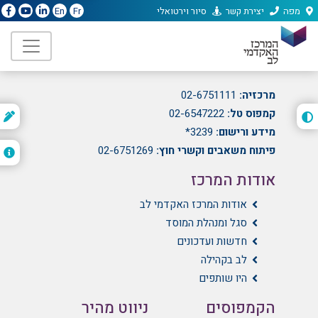
מפה
יצירת קשר
סיור וירטואלי
En
Fr
המרכז האקדמי לב
הועד הלאומי 21, גבעת מרדכי, ירושלים
מרכזיה:
02-6751111
קמפוס טל:
02-6547222
ת
ה
מידע ורישום:
3239*
פיתוח משאבים וקשרי חוץ:
02-6751269
אודות המרכז
אודות המרכז האקדמי לב
סגל ומנהלת המוסד
חדשות ועדכונים
לב בקהילה
היו שותפים
הקמפוסים
ניווט מהיר