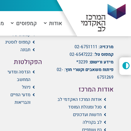
המרכז האקדמי לב
הקמפוסים
אודות
קמפוסים
מו
הועד הלאומי 21, גבעת מרדכי,
קמפוס לב
ירושלים
קמפוס טל
קמפוס לוסטיג
מרכזיה:
02-6751111
תבונה
קמפוס טל:
02-6547222
הפקולטות
מידע ורישום:
3239*
פיתוח משאבים וקשרי חוץ:
02-
הנדסה ומדעי
6751269
המחשב
ניהול
אודות המרכז
מדעי החיים
אודות המרכז האקדמי לב
והבריאות
סגל ומנהלת המוסד
חדשות ועדכונים
לב בקהילה
היו שותפים