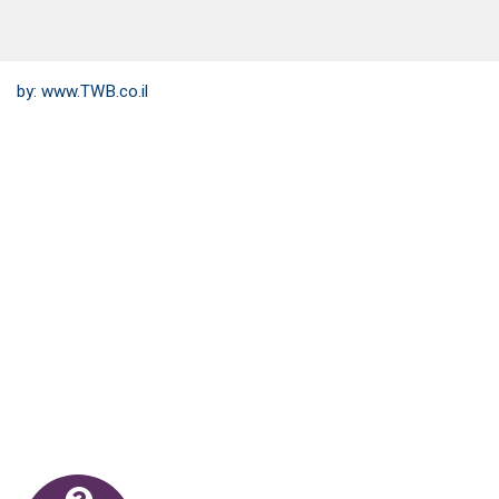
by:
www.TWB.co.il