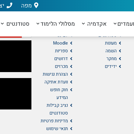
מפה
יצ
ניווט מהיר
מידע נוסף
וידאו
עמדים
אקדמיה
מסלולי הלימוד
סטודנטים
מועמדים
נרשמים
סטודנטים
לב-נט
מעונות
Moodle
השמה
ספריות
מחקר
דרושים
ידידים
מכרזים
הצהרת נגישות
וועדת אתיקה
חוק חופש
המידע
נציב קבילות
סטודנטים
מדיניות פרטיות
תנאי שימוש