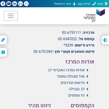
מפה
יצירת קשר
סיור וירטואלי
En
Fr
המרכז האקדמי לב
הועד הלאומי 21, גבעת מרדכי, ירושלים
מרכזיה:
02-6751111
קמפוס טל:
02-6547222
ת
ה
מידע ורישום:
3239*
פיתוח משאבים וקשרי חוץ:
02-6751269
אודות המרכז
אודות המרכז האקדמי לב
סגל ומנהלת המוסד
חדשות ועדכונים
לב בקהילה
היו שותפים
הקמפוסים
ניווט מהיר