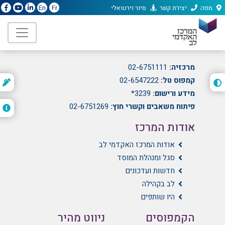
מפה
יצירת קשר
סיור וירטואלי
En
Fr
המרכז האקדמי לב
הועד הלאומי 21, גבעת מרדכי, ירושלים
מרכזיה:
02-6751111
קמפוס טל:
02-6547222
ת
ה
מידע ורישום:
3239*
פיתוח משאבים וקשרי חוץ:
02-6751269
אודות המרכז
אודות המרכז האקדמי לב
סגל ומנהלת המוסד
חדשות ועדכונים
לב בקהילה
היו שותפים
הקמפוסים
ניווט מהיר