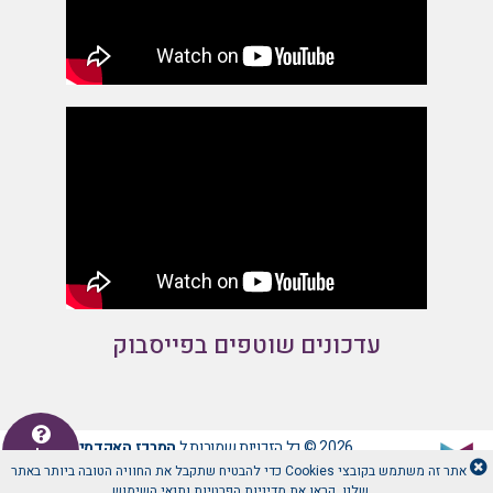
עדכונים שוטפים בפייסבוק
2026 © כל הזכויות שמורות ל
המרכז האקדמי לב -
יש לכם
שאלה
אתר זה משתמש בקובצי Cookies כדי להבטיח שתקבל את החוויה הטובה ביותר באתר
שלנו. קראו את
מדיניות הפרטיות
ו
תנאי השימוש
.