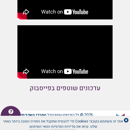
עדכונים שוטפים בפייסבוק
2026 © כל הזכויות שמורות ל
המרכז האקדמי לב -
יש לכם
שאלה
אתר זה משתמש בקובצי Cookies כדי להבטיח שתקבל את החוויה הטובה ביותר באתר
שלנו. קראו את
מדיניות הפרטיות
ו
תנאי השימוש
.
by:
www.TWB.co.il