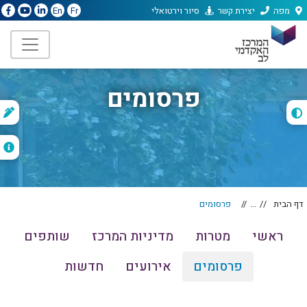
מפה
יצירת קשר
סיור וירטואלי
En
Fr
פרסומים
ת
ה
דף הבית
...
פרסומים
ראשי
מטרות
מדיניות המרכז
שותפים
פרסומים
אירועים
חדשות