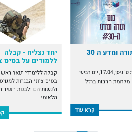
רה ומדע ה 30
יחד נצליח - קבלה
ללמודים על בסיס צי
הבגרות למגוייסים
, 17.04, יום רביעי
קבלה ללימודי תואר ראשון
בסיס ציוני הבגרות למגויס
 מלחמת חרבות ברזל
ולנשותיהם ולבנות השירות
הלאומי
קרא עוד
קר