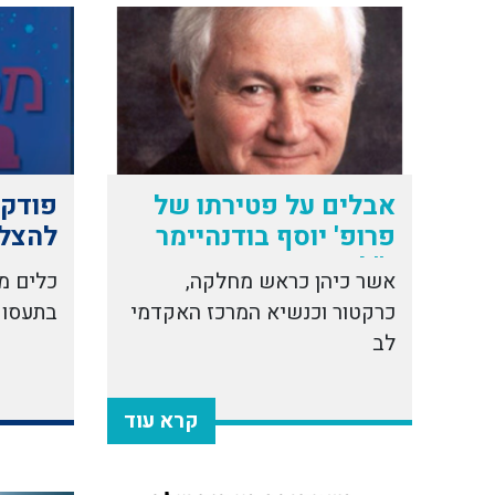
אבלים על פטירתו של
פודקא
פרופ' יוסף בודנהיימר
להצל
ז''ל
אשר כיהן כראש מחלקה,
כלים מ
כרקטור וכנשיא המרכז האקדמי
בתעסו
לב
קרא עוד