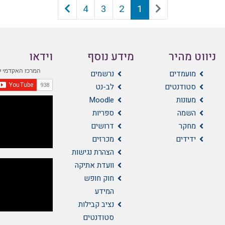
4
3
2
1
ניווט מהיר
מידע נוסף
וידאו
מועמדים
נרשמים
סטודנטים
לב-נט
מעונות
Moodle
השמה
ספריות
מחקר
דרושים
ידידים
מכרזים
הצהרת נגישות
וועדת אתיקה
חוק חופש
המידע
נציב קבילות
סטודנטים