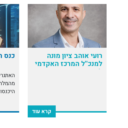
רועי אוהב ציון מונה
כנס תו
למנכ''ל המרכז האקדמי
לב
האתגרי
היכנסו 
קרא עוד