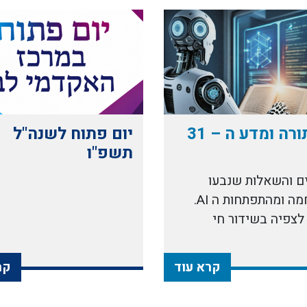
רה ומדע ה – 31
יום פתוח לשנה"ל
תשפ"ו
ם והשאלות שנבעו
מהמלחמה ומהתפתחות ה AI.
לצפיה בשידור חי
קרא עוד
קר