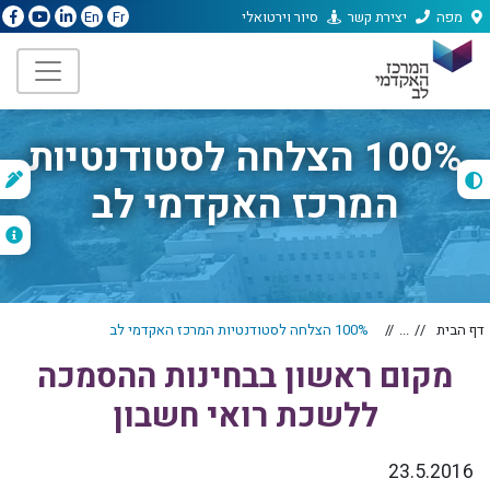
מפה
יצירת קשר
סיור וירטואלי
En
Fr
100% הצלחה לסטודנטיות
ת
המרכז האקדמי לב
ה
דף הבית
...
100% הצלחה לסטודנטיות המרכז האקדמי לב
מקום ראשון בבחינות ההסמכה
ללשכת רואי חשבון
23.5.2016