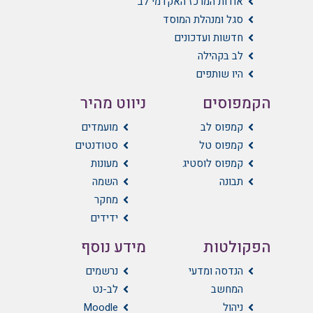
אודות המרכז האקדמי לב
סגל ומנהלת המוסד
חדשות ועדכונים
לב בקהילה
היו שותפים
הקמפוסים
ניווט מהיר
קמפוס לב
מועמדים
קמפוס טל
סטודנטים
קמפוס לוסטיג
מעונות
תבונה
השמה
מחקר
ידידים
הפקולטות
מידע נוסף
הנדסה ומדעי
נרשמים
המחשב
לב-נט
ניהול
Moodle