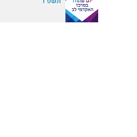
תשפ"ו