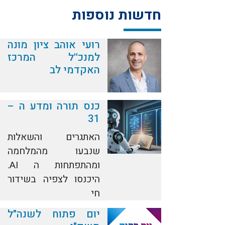
חדשות נוספות
רועי אוהב ציון מונה
למנכ''ל המרכז
האקדמי לב
כנס תורה ומדע ה –
31
האתגרים והשאלות
שנבעו מהמלחמה
ומהתפתחות ה AI.
היכנסו לצפיה בשידור
חי
יום פתוח לשנה"ל