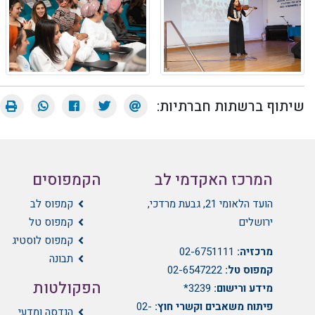
שיתוף ברשתות חברתיות:
המרכז האקדמי לב
הקמפוסים
הועד הלאומי 21, גבעת מרדכי,
קמפוס לב
ירושלים
קמפוס טל
קמפוס לוסטיג
מרכזיה:
02-6751111
תבונה
קמפוס טל:
02-6547222
הפקולטות
מידע ורישום:
3239*
פיתוח משאבים וקשרי חוץ:
02-
הנדסה ומדעי