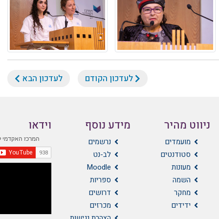
לעדכון הקודם
לעדכון הבא
ניווט מהיר
מידע נוסף
וידאו
מועמדים
נרשמים
סטודנטים
לב-נט
מעונות
Moodle
השמה
ספריות
מחקר
דרושים
ידידים
מכרזים
הצהרת נגישות