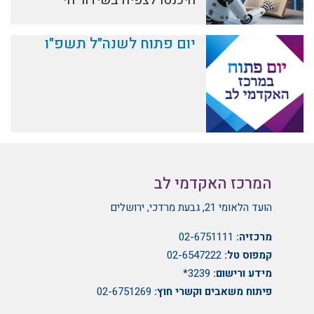
היכנסו לצפיה בשידור חי
יום פתוח לשנה"ל תשפ"ו
המרכז האקדמי לב
הועד הלאומי 21, גבעת מרדכי, ירושלים
מרכזיה:
02-6751111
קמפוס טל:
02-6547222
מידע ורישום:
3239*
פיתוח משאבים וקשרי חוץ:
02-6751269