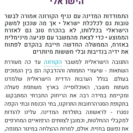
הישראלי
התמודדות המדינה עם נגיף הקורונה אמורה לבשר
טובות גם לכלכלת ישראל • אך מה שנכון למשק
הישראלי בכללותו, לא בהכרח טוב גם לאזרח
הממוצע • כדי לצאת מהמשבר עם פגיעה מינימלית
באזרח, הממשלה החדשה חייבת בהקדם לפתוח
את ידיה בנדיבות ובלי חששות מיותרים
התגובה הישראלית למשבר
הקורונה
עד כה מעוררת
השתאות - שיעורי התמותה וההדבקה הם בין הנמוכים
בעולם. בגלל הערבות הדדית הישראלית שלמדנו
מעתות משבר, האוכלוסייה בארץ משתפת פעולה
ומקיימת במידה רבה את הריחוק החברתי המתבקש.
בתקופת הסגרהרחובות התרוקנו, בתי הכנסת ובתי הקפה
נסגרו - לראשונה בתולדות המדינה. עלינו להודות
למקבלי ההחלטות, וכמובן לצוותים הרפואיים המחרפים
את נפשם בחזית. אולם, למרות ההצלחה במיגור המגפה,