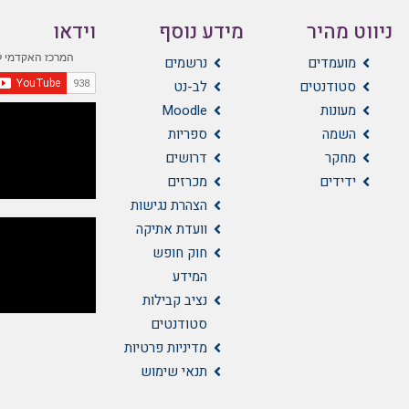
ניווט מהיר
מידע נוסף
וידאו
מועמדים
נרשמים
סטודנטים
לב-נט
מעונות
Moodle
השמה
ספריות
מחקר
דרושים
ידידים
מכרזים
הצהרת נגישות
וועדת אתיקה
חוק חופש
המידע
נציב קבילות
סטודנטים
מדיניות פרטיות
תנאי שימוש