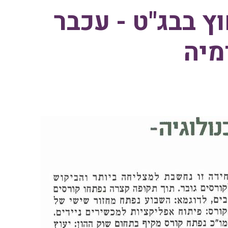
וץ בבג"ט - עכבר
מיה