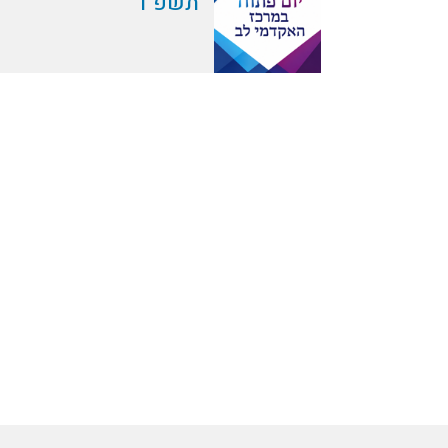
תשפ"ו