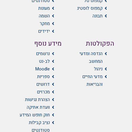
קמפוס טל
סטודנטים
קמפוס לוסטיג
מעונות
תבונה
השמה
מחקר
ידידים
הפקולטות
מידע נוסף
הנדסה ומדעי
נרשמים
המחשב
לב-נט
ניהול
Moodle
מדעי החיים
ספריות
והבריאות
דרושים
מכרזים
הצהרת נגישות
וועדת אתיקה
חוק חופש המידע
נציב קבילות
סטודנטים