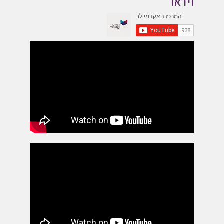
וידאו