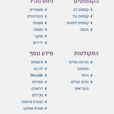
הקמפוסים
ניווט מהיר
קמפוס לב
מועמדים
קמפוס טל
סטודנטים
קמפוס לוסטיג
מעונות
תבונה
השמה
מחקר
ידידים
הפקולטות
מידע נוסף
הנדסה ומדעי
נרשמים
המחשב
לב-נט
ניהול
Moodle
מדעי החיים
ספריות
והבריאות
דרושים
מכרזים
הצהרת נגישות
וועדת אתיקה