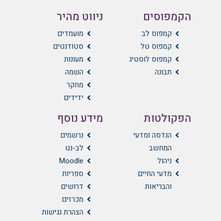
הקמפוסים
ניווט מהיר
קמפוס לב
מועמדים
קמפוס טל
סטודנטים
קמפוס לוסטיג
מעונות
תבונה
השמה
מחקר
ידידים
הפקולטות
מידע נוסף
הנדסה ומדעי
נרשמים
המחשב
לב-נט
ניהול
Moodle
מדעי החיים
ספריות
והבריאות
דרושים
מכרזים
הצהרת נגישות