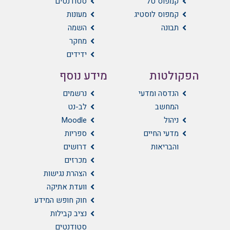
קמפוס טל
סטודנטים
קמפוס לוסטיג
מעונות
תבונה
השמה
מחקר
ידידים
הפקולטות
מידע נוסף
הנדסה ומדעי
נרשמים
המחשב
לב-נט
ניהול
Moodle
מדעי החיים
ספריות
והבריאות
דרושים
מכרזים
הצהרת נגישות
וועדת אתיקה
חוק חופש המידע
נציב קבילות
סטודנטים