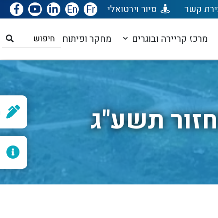
ירת קשר
סיור וירטואלי
Fr
En
מרכז קריירה ובוגרים
מחקר ופיתוח
זור תשע"ג
ר
ל