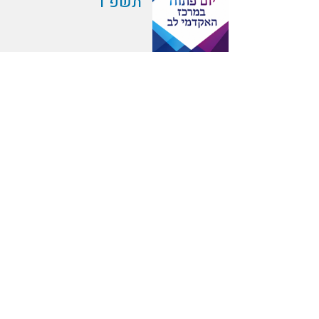
תשפ"ו