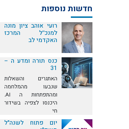
חדשות נוספות
רועי אוהב ציון מונה
למנכ''ל המרכז
האקדמי לב
כנס תורה ומדע ה –
31
האתגרים והשאלות
שנבעו מהמלחמה
ומהתפתחות ה AI.
היכנסו לצפיה בשידור
חי
יום פתוח לשנה"ל