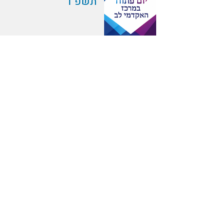
תשפ"ו