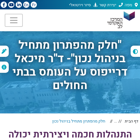
מפה
יצירת קשר
סיור וירטואלי
En
Fr
"חלק מהפתרון מתחיל
ת
בניהול נכון"- ד"ר מיכאל
ה
דרייפוס על העומס בבתי
החולים
דף הבית
...
חלק מהפתרון מתחיל בניהול נכון
התנהלות חכמה ויצירתית יכולה