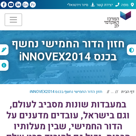
מפה
יצירת קשר
סיור וירטואלי
En
Fr
חזון הדור החמישי נחשף
ת
בכנס iNNOVEX2014
ה
דף הבית
...
חזון הדור החמישי נחשף בכנס iNNOVEX2014
במעבדות שונות מסביב לעולם,
וגם בישראל, עובדים מדענים על
הדור החמישי, שבין מעלותיו