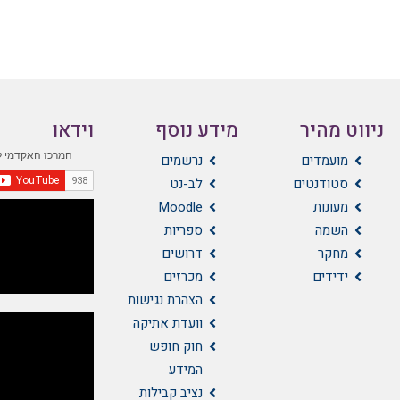
ניווט מהיר
מידע נוסף
וידאו
מועמדים
נרשמים
סטודנטים
לב-נט
מעונות
Moodle
השמה
ספריות
מחקר
דרושים
ידידים
מכרזים
הצהרת נגישות
וועדת אתיקה
חוק חופש
המידע
נציב קבילות