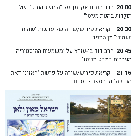
20:00
הרב מנחם אקרמן על "המושג התנכ"י של
תולָדות בהגות מניטו"
20:30
קריאת פירוש/שירה של פרשות "שמות
ושמיני" מן הספר
20:45
הרב דוד בן-עזרא על "משמעות ההיסטוריה
העברית במבט מניטו"
21:15
קריאת פירוש/שירה על פרשת "האזינו וזאת
הברכה" מן הספר - וסיום