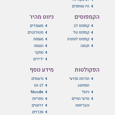
היו שותפים
הקמפוסים
ניווט מהיר
קמפוס לב
מועמדים
קמפוס טל
סטודנטים
קמפוס לוסטיג
מעונות
תבונה
השמה
מחקר
ידידים
הפקולטות
מידע נוסף
הנדסה ומדעי
נרשמים
המחשב
לב-נט
ניהול
Moodle
מדעי החיים
ספריות
והבריאות
דרושים
מכרזים