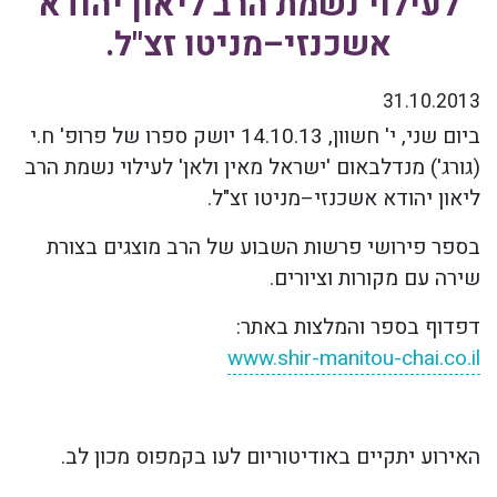
לעילוי נשמת הרב ליאון יהודא
אשכנזי–מניטו זצ"ל.
31.10.2013
ביום שני, י' חשוון, 14.10.13 יושק ספרו של פרופ' ח.י
(גורג') מנדלבאום 'ישראל מאין ולאן' לעילוי נשמת הרב
ליאון יהודא אשכנזי–מניטו זצ"ל.
בספר פירושי פרשות השבוע של הרב מוצגים בצורת
שירה עם מקורות וציורים.
דפדוף בספר והמלצות באתר:
www.shir-manitou-chai.co.il
האירוע יתקיים באודיטוריום לעו בקמפוס מכון לב.