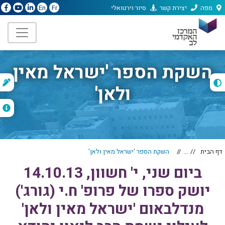
מפה
יצירת קשר
סיור וירטואלי
En
Fr
השקת הספר 'ישראל מאין
ת
ולאן'
ה
דף הבית
...
השקת הספר 'ישראל מאין ולאן'
ביום שני, י' חשוון, 14.10.13
יושק ספרו של פרופ' ח.י (גורג')
מנדלבאום 'ישראל מאין ולאן'