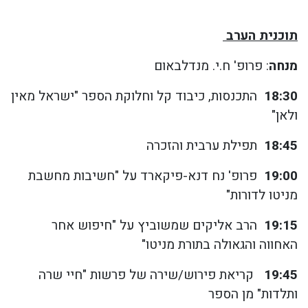
תוכנית הערב
מנחה
: פרופ' ח.י. מנדלבאום
18:30
התכנסות, כיבוד קל וחלוקת הספר "ישראל מאין
ולאן"
18:45
תפילת ערבית והזכרה
19:00
פרופ' נח דנא-פיקארד על "חשיבות מחשבת
מניטו לדורות"
19:15
הרב אליקים שמשוביץ על "חיפוש אחר
האחווה והגאולה בתורת מניטו"
19:45
קריאת פירוש/שירה של פרשות "חיי שרה
ותלדות" מן הספר