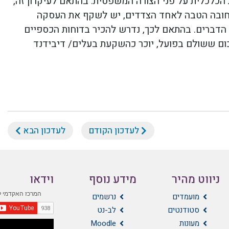
כלכלית על פני הצורה המשפטית. בהתאם לעיקרון זה,
חובה הטבה לאחד הצדדים, יש לשקף את העסקה
הדברים. בהתאם לכך, נדרש להכיר בדוחות הכספיים
ום ששולם בפועל, יוכר כהשקעת בעלים
/
דיבידנד
לעדכון הקודם
לעדכון הבא
ניווט מהיר
מידע נוסף
וידאו
מועמדים
נרשמים
סטודנטים
לב-נט
מעונות
Moodle