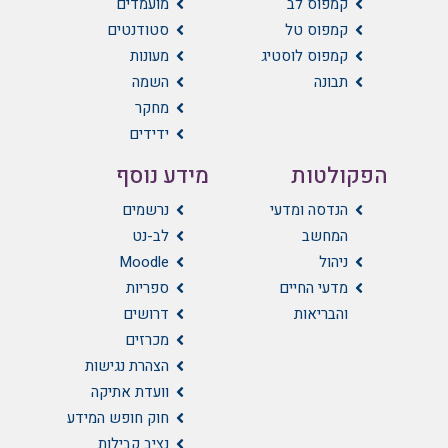
קמפוס לב
מועמדים
קמפוס טל
סטודנטים
קמפוס לוסטיג
מעונות
תבונה
השמה
מחקר
ידידים
הפקולטות
מידע נוסף
הנדסה ומדעי
נרשמים
המחשב
לב-נט
ניהול
Moodle
מדעי החיים
ספריות
והבריאות
דרושים
מכרזים
הצהרת נגישות
וועדת אתיקה
חוק חופש המידע
נציב קבילות