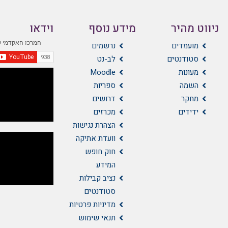
ניווט מהיר
מידע נוסף
וידאו
מועמדים
נרשמים
סטודנטים
לב-נט
מעונות
Moodle
השמה
ספריות
מחקר
דרושים
ידידים
מכרזים
הצהרת נגישות
וועדת אתיקה
חוק חופש
המידע
נציב קבילות
סטודנטים
מדיניות פרטיות
תנאי שימוש