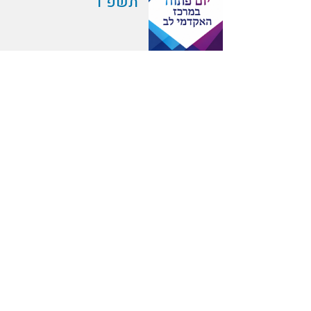
תשפ"ו