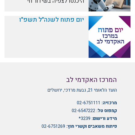
היכנסו לצפיה בשידור חי
יום פתוח לשנה"ל תשפ"ו
המרכז האקדמי לב
הועד הלאומי 21, גבעת מרדכי, ירושלים
מרכזיה:
02-6751111
קמפוס טל:
02-6547222
מידע ורישום:
3239*
פיתוח משאבים וקשרי חוץ:
02-6751269