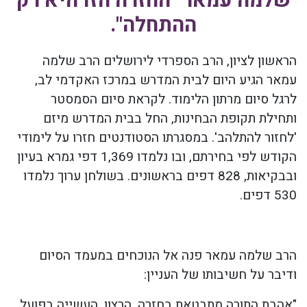
שלמה עמאר "החזרה הזו היא רק
ההתחלה".
הראשון לציון, הרב הספרדי לירושלים הרב שלמה
עמאר הגיע היום לבית המדרש במרכז האקדמי לב,
לרגל סיום מרתון הלימוד. לקראת סיום הסמסטר
ותחילת תקופת הבחינות, החל בבית המדרש מיזם
'לחזור להתלהב'. במסגרתו הסטודנטים חזרו על לימודי
הקודש לפי בחירתם, ובו נלמדו 1,369 דפי גמרא בעיון
ובבקיאות, 828 דפים בראשונים. בשולחן ערוך נלמדו
530 דפים.
הרב שלמה עמאר פנה אל הנוכחים במעמד הסיום
ודיבר על חשיבותו של העניין:
"אהבת התורה מתבטאת בחזרה. הרצון, העשייה בפועל