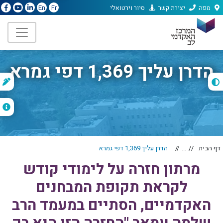
מפה
יצירת קשר
סיור וירטואלי
En
Fr
הדרן עליך 1,369 דפי גמרא
ת
ה
דף הבית
...
הדרן עליך 1,369 דפי גמרא
מרתון חזרה על לימודי קודש
לקראת תקופת המבחנים
האקדמיים, הסתיים במעמד הרב