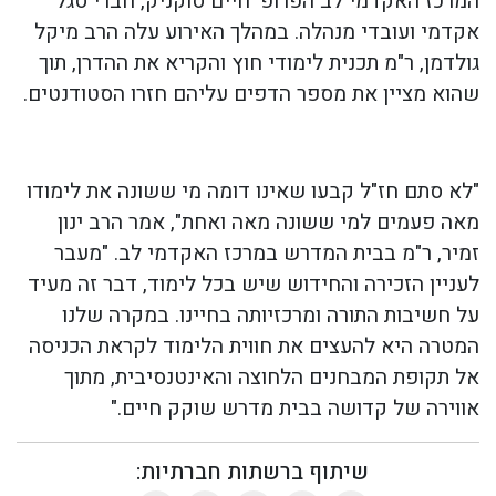
המרכז האקדמי לב הפרופ' חיים סוקניק, חברי סגל
אקדמי ועובדי מנהלה. במהלך האירוע עלה הרב מיקל
גולדמן, ר"מ תכנית לימודי חוץ והקריא את ההדרן, תוך
שהוא מציין את מספר הדפים עליהם חזרו הסטודנטים.
"לא סתם חז"ל קבעו שאינו דומה מי ששונה את לימודו
מאה פעמים למי ששונה מאה ואחת", אמר הרב ינון
זמיר, ר"מ בבית המדרש במרכז האקדמי לב. "מעבר
לעניין הזכירה והחידוש שיש בכל לימוד, דבר זה מעיד
על חשיבות התורה ומרכזיותה בחיינו. במקרה שלנו
המטרה היא להעצים את חווית הלימוד לקראת הכניסה
אל תקופת המבחנים הלחוצה והאינטנסיבית, מתוך
אווירה של קדושה בבית מדרש שוקק חיים."
שיתוף ברשתות חברתיות: