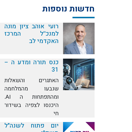
חדשות נוספות
רועי אוהב ציון מונה
למנכ''ל המרכז
האקדמי לב
כנס תורה ומדע ה –
31
האתגרים והשאלות
שנבעו מהמלחמה
ומהתפתחות ה AI.
היכנסו לצפיה בשידור
חי
יום פתוח לשנה"ל