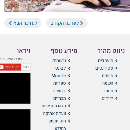
לעדכון הקודם
לעדכון הבא
ניווט מהיר
מידע נוסף
וידאו
מועמדים
נרשמים
סטודנטים
לב-נט
מעונות
Moodle
השמה
ספריות
מחקר
דרושים
ידידים
מכרזים
הצהרת נגישות
וועדת אתיקה
חוק חופש
המידע