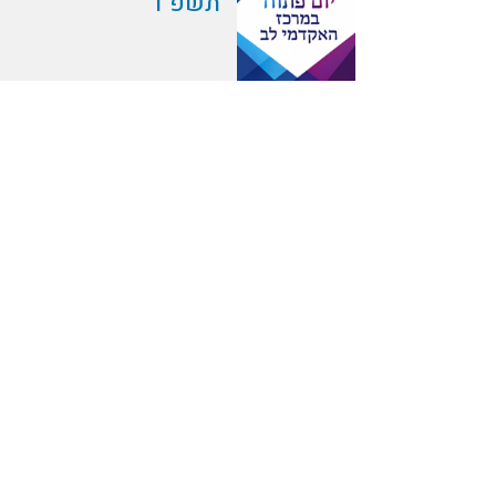
תשפ"ו