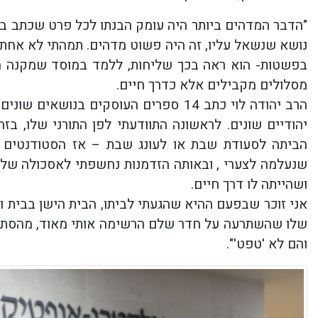
"הדבר המדהים ביותר היה עומק הבנתו לכל פרט שכתב בס
נושא שנשאל עליו, זה היה פשוט מדהים. תמהתי לא אחת
בפשטות- הוא ראה בכך שליחות, ללמד במוסד שמקנה מק
מסלולים מקבילים אלא כדרך חיים.
הרב יהודה לוי כתב 14 ספרים העוסקים בנ
יהודיים שונים. לראשונה התוודעתי לפן התורני שלו, ב
הביתה לסעודת שבת או לעונג שבת – אז הסטודנטים ה
שנעלמה לצערי , ובאותה הזדמנות נחשפתי לאסכולה של
ושהייתה לו דרך חיים.
אני זוכר שבפעם ההיא שהגעתי לביתו, הבית הישן בבית וגן
שלו שהשתרעה על חדר שלם הרשימה אותי מאוד, מהסתכל
והם לא 'טפט'".