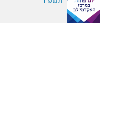
תשפ"ו