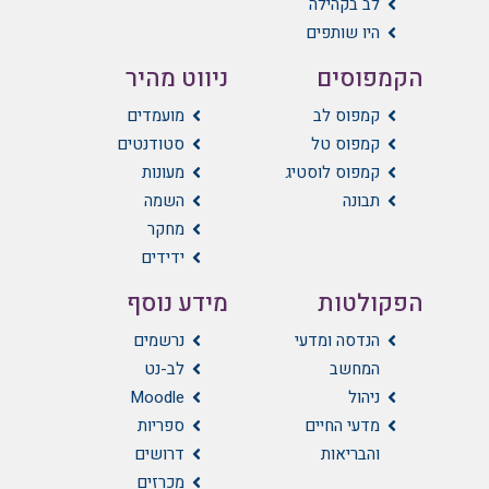
לב בקהילה
היו שותפים
הקמפוסים
ניווט מהיר
קמפוס לב
מועמדים
קמפוס טל
סטודנטים
קמפוס לוסטיג
מעונות
תבונה
השמה
מחקר
ידידים
הפקולטות
מידע נוסף
הנדסה ומדעי
נרשמים
המחשב
לב-נט
ניהול
Moodle
מדעי החיים
ספריות
והבריאות
דרושים
מכרזים